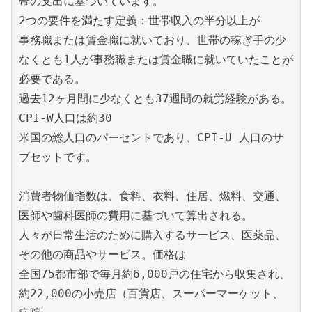
帯の支出に基づいています。

2つの要件を満たす定義：世帯収入の半分以上が

事務職または賃金職に就いており、世帯の稼ぎ手の少
なくとも1人が事務職または賃金職に就いていたことが
必要である。

過去12ヶ月間に少なくとも37週間の就労経験がある。
CPI-W人口は約30

米国の総人口のパーセントであり、CPI-U 人口のサ
ブセットです。

消費者物価指数は、食料、衣料、住居、燃料、交通、
医師や歯科医師の費用に基づいて算出される。

人々が日常生活のために購入するサービス、医薬品、
その他の商品やサービス。価格は

全国75都市部で毎月約6,000戸の住宅から収集され、

約22,000の小売店（百貨店、スーパーマーケット、