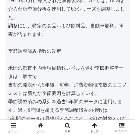
2025年1月に導入された季節要因については、BLSは
介入分析季節分析を使用して63シリーズを調整しまし
た。

調整には、特定の食品および飲料品、自動車燃料、車
両が含まれます。

季節調整済み指数の改定

米国の都市平均全項目指数レベルを含む季節調整デー
タは、最大で

当初の発表から5年後。毎年、消費者物価指数のエコノ
ミストは新たな季節要因を計算している。

季節調整済みの系列を過去5年間のデータに適用しま
す。過去5年間を超える季節調整済みの指数は

5年間のデータは最終版とみなされ、改訂の対象とはな
りません。2025年1月については、季節要因が改訂さ
メニュー
ホーム
検索
トップ
サイドバー