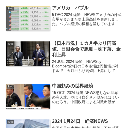
アメリカ バブル
Blog
5 DEC.2024 経済 NEWSアメリカの株式
市場がまたまた史上最高値を更新しまし
た。バブル経済の様相を呈しています。9
月以降経済指標が悪るなると思われてい
た為、予防的にFRBは
50bp(1pb=0.01%),0.5%の利下げに踏み切
り...
【日本市況】１カ月半ぶり円高
投資
値、日銀会合で臆測－株下落、金
利上昇
24 JUL. 2024 経済 NEWSby
Bloomberg24日の日本市場は円相場が対
ドルで１カ月半ぶり高値に上昇にしてい
る。日本銀行が金融政策決定会合で月末
に大幅な政策変更をするとの臆測で円が
買われた。円高を嫌気して日本株は下落
中国頼みの世界経済
Blog
して...
15 OCT. 2024 経済 NEWS懲りない世界
の商人達、やはり自分さえ儲かればよい
のだろう。中国政府による財政出動が発
表されてから中国株の急上昇が止まりま
せん。Bloombergからは以下のようなニ
ュースが出ています。中国株反発、１
週...
2024 1月24日 経済NEWS
投資