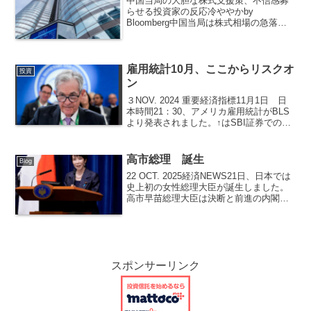
中国当局の大胆な株式支援策、不信感募
らせる投資家の反応冷ややかby
Bloomberg中国当局は株式相場の急落阻
止に向け、これまでで最も大胆な計画を
検討しているが、投資家の不信感という
壁にぶつかっている。低迷する経済を根
本的に修復しなければ...
雇用統計10月、ここからリスクオ
投資
ン
３NOV. 2024 重要経済指標11月1日 日
本時間21：30、アメリカ雇用統計がBLS
より発表されました。↑はSBI証券での発
表の画面です。非農業部門雇用者数10月
は予想値10.0万人に対して結果1.2万人で
した。9月の速報値は22.3...
高市総理 誕生
Blog
22 OCT. 2025経済NEWS21日、日本では
史上初の女性総理大臣が誕生しました。
高市早苗総理大臣は決断と前進の内閣だ
そうです。初入閣10人、女性は2人 自維
連立政権スタートとなりました。高市総
理は積極財政出動が見込まれてます。つ
まり...
スポンサーリンク