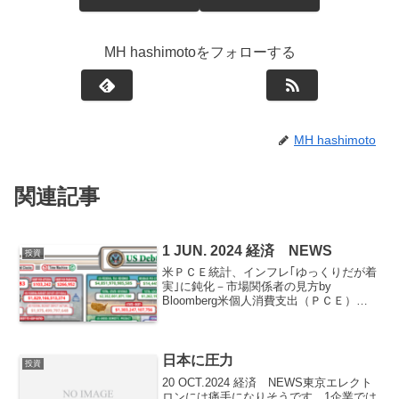
MH hashimotoをフォローする
MH hashimoto
関連記事
1 JUN. 2024 経済 NEWS
投資
米ＰＣＥ統計、インフレ｢ゆっくりだが着
実｣に鈍化－市場関係者の見方by
Bloomberg米個人消費支出（ＰＣＥ）価
格指数は食品とエネルギーを除くコアベ
ースで、４月に伸びが前月比で鈍化し
た。実質ＰＣＥが減少したこともあり、
将来の利下げを後押...
日本に圧力
投資
20 OCT.2024 経済 NEWS東京エレクト
ロンには痛手になりそうです。1企業では