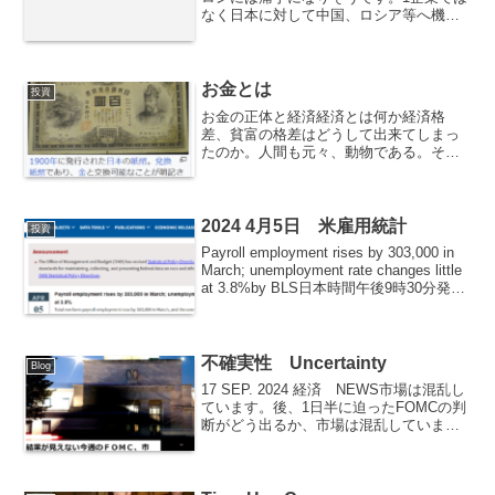
なく日本に対して中国、ロシア等へ機械
と技術を外に出さないように圧力をかけ
てきました。Bloombergから以下のよう
なニュースが出ています。日本に米議
員...
お金とは
投資
お金の正体と経済経済とは何か経済格
差、貧富の格差はどうして出来てしまっ
たのか。人間も元々、動物である。その
日暮らしで毎日、食べ物を探すことが一
番重要な事であったはずである。野生動
物を見ていれば分かる。その内、人間は
食べ物を蓄えることをできる...
2024 4月5日 米雇用統計
投資
Payroll employment rises by 303,000 in
March; unemployment rate changes little
at 3.8%by BLS日本時間午後9時30分発表
の米雇用統計は30.3万人増加...
不確実性 Uncertainty
Blog
17 SEP. 2024 経済 NEWS市場は混乱し
ています。後、1日半に迫ったFOMCの判
断がどう出るか、市場は混乱していま
す。上はCME FEDWATCH TOOLです。
また、昨日と予想が変わりました。9月18
日のFOMCで0.5％の利...