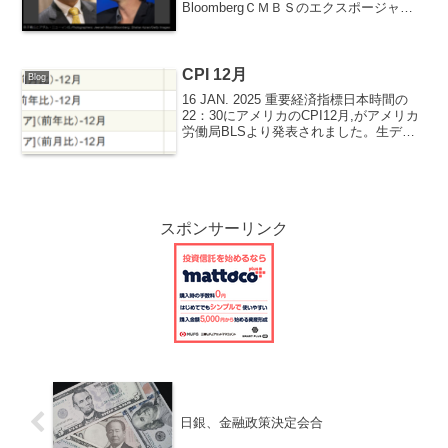
BloombergＣＭＢＳのエクスポージャー
は90億ドルに上る可能性－バークレイズ
ムーディーズはＮＹとサンフランシスコ
がダメージ受ける可能性指摘シェアオフ
ィス事業が行...
CPI 12月
Blog
16 JAN. 2025 重要経済指標日本時間の
22：30にアメリカのCPI12月,がアメリカ
労働局BLSより発表されました。生デー
タです。All items 総合CPIは前年同月比
プラス2.9％、前月比プラス0.4％でし
た。先月よりも0....
スポンサーリンク
日銀、金融政策決定会合