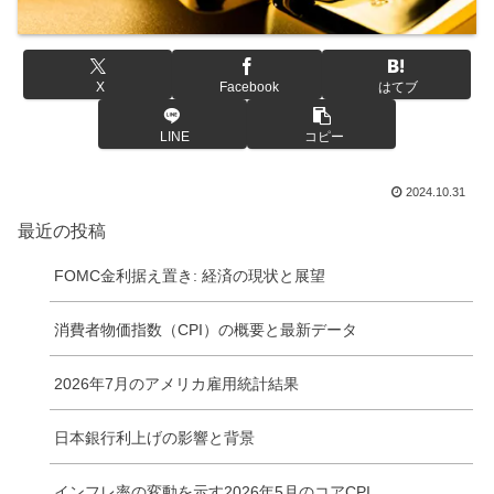
X
Facebook
はてブ
LINE
コピー
2024.10.31
最近の投稿
FOMC金利据え置き: 経済の現状と展望
消費者物価指数（CPI）の概要と最新データ
2026年7月のアメリカ雇用統計結果
日本銀行利上げの影響と背景
インフレ率の変動を示す2026年5月のコアCPI