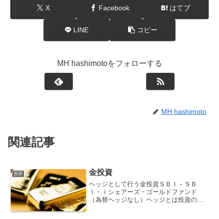
X
Facebook
はてブ
LINE
コピー
MH hashimotoをフォローする
MH hashimoto
関連記事
金投資
投資
ヘッジとして行う金投資ＳＢＩ－ＳＢ
Ｉ・ｉシェアーズ・ゴールドファンド
（為替ヘッジなし）ヘッジとは投資の世
界では保険としての意味合いです。一般
的に株式、投資信託に投資する場合は順