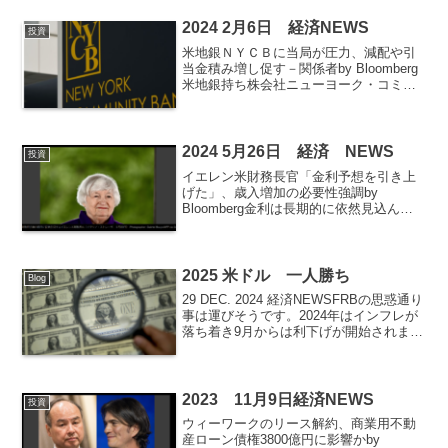
方向に投資します。つまり、経済が成長
していく方向に投資します。こ...
2024 2月6日 経済NEWS
投資
米地銀ＮＹＣＢに当局が圧力、減配や引
当金積み増し促す－関係者by Bloomberg
米地銀持ち株会社ニューヨーク・コミュ
ニティ・バンコープ（ＮＹＣＢ）は昨年
10－12月（第４四半期）決算発表の際、
予想外の減配と商業用不動産ローンの問
題債権化...
2024 5月26日 経済 NEWS
投資
イエレン米財務長官「金利予想を引き上
げた」、歳入増加の必要性強調by
Bloomberg金利は長期的に依然見込んだ
よりも高くなる見通しで、それが米政府
の借り入れ需要抑制を困難にすると、イ
エレン財務長官が指摘した。共和党議員
と歳入増加について...
2025 米ドル 一人勝ち
Blog
29 DEC. 2024 経済NEWSFRBの思惑通り
事は運びそうです。2024年はインフレが
落ち着き9月からは利下げが開始されまし
た。インフレによる景気後退を防ぐため
に予防的に利下げを行う、これがFRBの
見解でした。9月に50bp(1bp...
2023 11月9日経済NEWS
投資
ウィーワークのリース解約、商業用不動
産ローン債権3800億円に影響かby