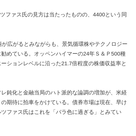
ルツファス氏の見方は当たったものの、4400という同
が広がるとみながらも、景気循環株やテクノロジー
勧めている。オッペンハイマーの24年Ｓ＆Ｐ500種
ーションレベルに沿った21.7倍程度の株価収益率と
レ鈍化と金融当局のハト派的な論調の増加が、米経
との期待に拍車をかけている。債券市場は現在、早け
ルツファス氏はこれを「バラ色に過ぎる」とみてい