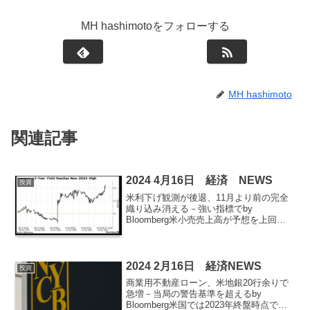
MH hashimotoをフォローする
MH hashimoto
関連記事
2024 4月16日 経済 NEWS
投資
米利下げ観測が後退、11月より前の完全
織り込み消える－強い指標でby
Bloomberg米小売売上高が予想を上回る
伸びとなったことで、年内の米利下げ観
測がさらに後退した。 スワップ市場
ではデータの発表後、11月より前の利下
げ開始を完全に織...
2024 2月16日 経済NEWS
投資
商業用不動産ローン、米地銀20行余りで
急増－当局の警告基準を超えるby
Bloomberg米国では2023年終盤時点で、