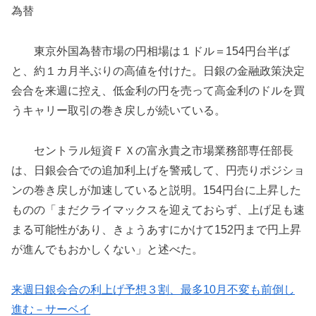
為替
東京外国為替市場の円相場は１ドル＝154円台半ば
と、約１カ月半ぶりの高値を付けた。日銀の金融政策決定
会合を来週に控え、低金利の円を売って高金利のドルを買
うキャリー取引の巻き戻しが続いている。
セントラル短資ＦＸの富永貴之市場業務部専任部長
は、日銀会合での追加利上げを警戒して、円売りポジショ
ンの巻き戻しが加速していると説明。154円台に上昇した
ものの「まだクライマックスを迎えておらず、上げ足も速
まる可能性があり、きょうあすにかけて152円まで円上昇
が進んでもおかしくない」と述べた。
来週日銀会合の利上げ予想３割、最多10月不変も前倒し
進む－サーベイ