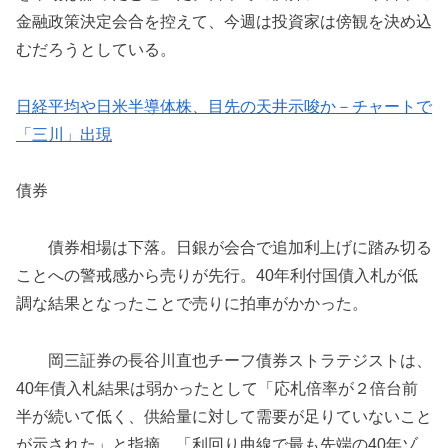
金融政策決定会合を控えて、今週は投資家は傍観を決め込
むだろうとしている。
日経平均や日米半導体株、目先の天井示唆か－チャートで
「三川」出現
債券
債券相場は下落。日銀が会合で追加利上げに踏み切る
ことへの警戒感から売りが先行。40年利付国債入札が低
調な結果となったことで売りに拍車がかかった。
岡三証券の長谷川直也チーフ債券ストラテジストは、
40年債入札結果は弱かったとして「応札倍率が２倍台前
半が続いて低く、供給量に対して需要が足りていないこと
が示された」と指摘。「利回り曲線で最も先端の40年ゾ