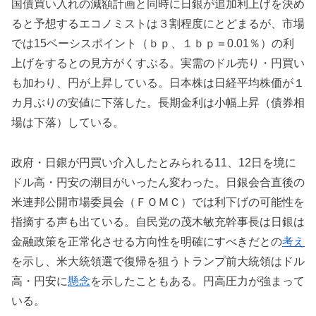
国債買い入れの減額計画と同時に日銀が追加利上げを決め
ると予想するエコノミストは３割程度にとどまるが、市場
では15ベーシスポイント（ｂｐ、１ｂｐ＝0.01％）の利
上げをするとの見方がくすぶる。実需のドル売り・円買い
も加わり、円が上昇している。日本株は日経平均株価が１
カ月ぶりの安値に下落した。長期金利は小幅上昇（債券相
場は下落）している。
政府・日銀が円買い介入したとみられる11、12日を境に
ドル高・円安の潮目がいったん変わった。日銀会合直後の
米連邦公開市場委員会（ＦＯＭＣ）では利下げの可能性を
指摘する声も出ている。自民党の茂木敏充幹事長は日銀は
金融政策を正常化させる方向性を明確にすべきだとの
考え
を示し、米大統領選で復帰を狙うトランプ前大統領はドル
高・円安に
懸念
を示したこともある。円高圧力が強まって
いる。