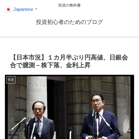
投資の教科書
Japanese
▼
投資初心者のためのブログ
【日本市況】１カ月半ぶり円高値、日銀会
合で臆測－株下落、金利上昇
投資