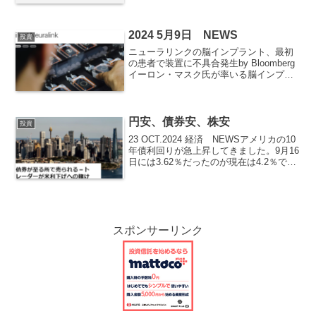
2024 5月9日 NEWS
投資
ニューラリンクの脳インプラント、最初
の患者で装置に不具合発生by Bloomberg
イーロン・マスク氏が率いる脳インプラ
ント開発会社の米ニューラリンクは、最
初の患者の脳に埋め込まれたデバイスに
機械的な問題があったことをブログで明
らかにした。...
円安、債券安、株安
投資
23 OCT.2024 経済 NEWSアメリカの10
年債利回りが急上昇してきました。9月16
日には3.62％だったのが現在は4.2％で
す。原因は10月4日に発表された雇用統計
にあります。この内容があまりにも良い
数字だった為にアメリカの金利を...
スポンサーリンク