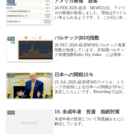
アメリカ株価 急落
投資
24 FEB.2025 経済 NEWS21日、アメリ
カの株価が急落しました。理由は3つぐら
い考えられるようです。1．この日に米Ｓ
＆Ｐグローバルから発表された非製造業
PMI-2月、が予想値53.0に対して結果49.7
と非常に悪かった。非製造業...
バルチック(BDI)指数
Blog
26 DEC.2024 経済NEWSバルチック海運
指数が低迷しています。豆知識バルチッ
ク海運指数Baltic Dry Index とは簡単に
言うと不定期のばら積の貨物船の運賃を
指数化したものです。天然資源や穀類な
どを運ぶ外航貨物船の運賃水準...
日本への関税15％
投資
23 JUL.2025 経済NEWSアメリカ、トラ
ンプ大統領による日本への関税が15％に
決定したらしいです。Bloombegでは以下
のようなニュースが出ています。日本と
の貿易合意を巡るトランプ米大統領のＳ
ＮＳ投稿全文トランプ米大統領が22日...
15. 未成年者 投資 相続対策
投資
未成年者の投資について実践編をもとに
解説しています。