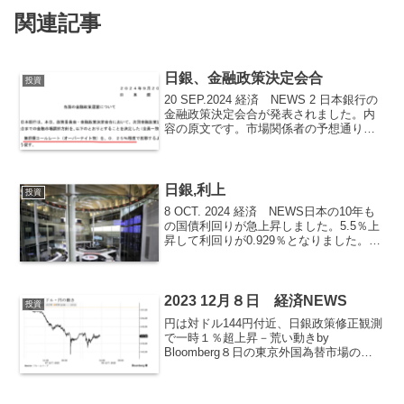
関連記事
日銀、金融政策決定会合
投資
20 SEP.2024 経済 NEWS 2 日本銀行の
金融政策決定会合が発表されました。内
容の原文です。市場関係者の予想通り政
策金利は0.25％で据え置きとなりまし
た。これで世界中央銀行の9月での金利が
揃いました。これを受けて為替レートは
円...
日銀,利上
投資
8 OCT. 2024 経済 NEWS日本の10年も
の国債利回りが急上昇しました。5.5％上
昇して利回りが0.929％となりました。こ
れは債権市場が日銀の利上げが早期にあ
ることを意識しています。4日に発表され
たアメリカ雇用統計、9月が非常に...
2023 12月８日 経済NEWS
投資
円は対ドル144円付近、日銀政策修正観測
で一時１％超上昇－荒い動きby
Bloomberg８日の東京外国為替市場の円
相場は１ドル＝144円付近。日本銀行によ
る早期政策変更観測を背景に前日の急騰
に続き、一時１％超上昇し142円台を付け