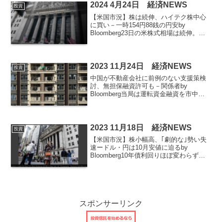
た。その...
2024 4月24日 経済NEWS
投資
【米国市況】株は続伸、ハイテク株中心
に買い－一時154円88銭の円安by
Bloomberg23日の米株式相場は続伸。テ
クノロジー銘柄を中心に買いが膨らん
だ。ウォール街では、ハイテク企業の決
算が株高を試す重要な試金石とみられて
いる。ハイテク...
2023 11月24日 経済NEWS
投資
中国が不動産会社に前例のない支援策検
討、無担保融資許可も－関係者by
Bloomberg当局は運転資金融資を市中銀
行に許可することを検討実現すれば不動
産危機を緩和する大きな一歩、高リスク
が問題中国は銀行に対し、要件を満たし
た不動産開発会社へ...
2023 11月18日 経済NEWS
投資
【米国市況】株小幅高、｢劇的な｣勢い失
速ードル・円は10月安値に迫るby
Bloomberg10年債利回りほぼ変わらず、
ドル指数は年初来の上昇を消す原油は急
反発、産油国の行動を警戒－金は小幅安
17日の米国株式相場は小幅高。米連邦公
開市場委員...
スポンサーリンク