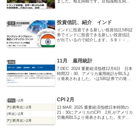
ました。相互関税です。豆知識相互関税
とは、貿易相手国との関係において、関
税負担が相互に対等になるように関税を
課すことを意味します。米国製品に対し
て高い関税...
投資信託、紹介 インド
投資
インドに投資できる新しい投資信託SBI証
券でインドに投資できる新しい投資信託
が出ているので紹介します。ＳＢＩ－Ｓ
ＢＩ－フランクリン・テンプルトン・イ
ンド株式インデックス・ファンドインド
に投資できる投資信託の中で手数料が最
安値となっています。...
11月 雇用統計
Blog
7 DEC. 2024 重要経済指標12月6日 日本
時間22：30、アメリカ雇用統計がBLSよ
り発表されました。↑はSBI証券での発表
の画面です。非農業部門雇用者数11月は
予想値22.0万人に対して結果22.7万人で
した。10月の速報値は3...
CPI 2月
Blog
13 MAR. 2025 重要経済指標日本時間の
21：30にアメリカのCPI 2月,がアメリカ
労働局BLSより発表されました。生デー
タです。All items 総合CPIは前年同月比
プラス2.8％、前月比プラス0.2％でし
た。先月は3.0%...