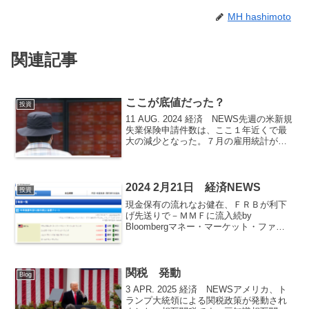
MH hashimoto
関連記事
ここが底値だった？
投資
11 AUG. 2024 経済 NEWS先週の米新規
失業保険申請件数は、ここ１年近くで最
大の減少となった。７月の雇用統計が弱
い内容となったことを受けて労働市場の
沈静化ペースが速過ぎるとの懸念が出て
いたが、今回の失業保険統計はそうした
懸念の緩...
2024 2月21日 経済NEWS
投資
現金保有の流れなお健在、ＦＲＢが利下
げ先送りで－ＭＭＦに流入続by
Bloombergマネー・マーケット・ファン
ド（ＭＭＦ）には毎日、投資家から数十
億ドルの資金が注ぎ込まれている。企業
の財務担当者が蓄える現金は記録的な水
準だ。市場は、大量に...
関税 発動
Blog
3 APR. 2025 経済 NEWSアメリカ、ト
ランプ大統領による関税政策が発動され