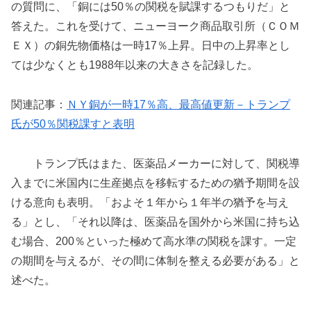
の質問に、「銅には50％の関税を賦課するつもりだ」と
答えた。これを受けて、ニューヨーク商品取引所（ＣＯＭ
ＥＸ）の銅先物価格は一時17％上昇。日中の上昇率とし
ては少なくとも1988年以来の大きさを記録した。
関連記事：
ＮＹ銅が一時17％高、最高値更新－トランプ
氏が50％関税課すと表明
トランプ氏はまた、医薬品メーカーに対して、関税導
入までに米国内に生産拠点を移転するための猶予期間を設
ける意向も表明。「およそ１年から１年半の猶予を与え
る」とし、「それ以降は、医薬品を国外から米国に持ち込
む場合、200％といった極めて高水準の関税を課す。一定
の期間を与えるが、その間に体制を整える必要がある」と
述べた。