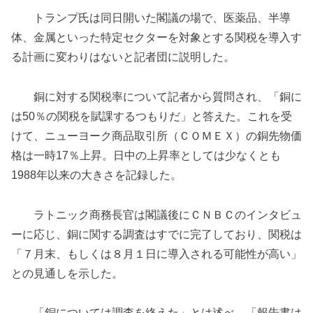
トランプ氏は同日開いた閣議の場で、医薬品、半導
体、金属といった特定セクターを対象とする関税を導入す
る計画に変わりはないと記者団に説明した。
銅に対する関税率について記者から質問され、「銅に
は50％の関税を賦課するつもりだ」と答えた。これを受
けて、ニューヨーク商品取引所（ＣＯＭＥＸ）の銅先物価
格は一時17％上昇。日中の上昇率としては少なくとも
1988年以来の大きさを記録した。
ラトニック商務長官は閣議後にＣＮＢＣのインタビュ
ーに応じ、銅に関する調査はすでに完了しており、関税は
「７月末、もしくは８月１日に導入される可能性が高い」
との見通しを示した。
「銅については調査を終えた」とは述べ、「報告書は