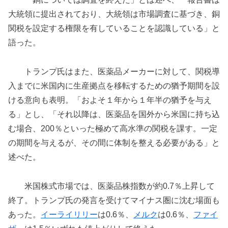
大統領に提出されており、大統領は市場調査に基づき、銅
関税を設定する権限を有していることを認識している」と
語った。
トランプ氏はまた、医薬品メーカーに対して、関税導
入までに米国内に生産拠点を移転するための猶予期間を設
ける意向も表明。「およそ１年から１年半の猶予を与え
る」とし、「それ以降は、医薬品を国外から米国に持ち込
む場合、200％といった極めて高水準の関税を課す。一定
の期間を与えるが、その間に体制を整える必要がある」と
述べた。
米国株式市場では、医薬品株指数が約0.7％上昇して
終了。トランプ氏の発言を受けてマイナス圏に沈む場面も
あった。
イーライリリー
は0.6％、
メルク
は0.6％、
ファイ