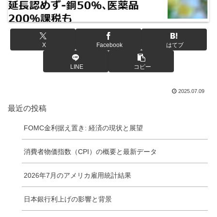
X
Facebook
はてブ
LINE
コピー
2025.07.09
最近の投稿
FOMC金利据え置き: 経済の現状と展望
消費者物価指数（CPI）の概要と最新データ
2026年7月のアメリカ雇用統計結果
日本銀行利上げの影響と背景