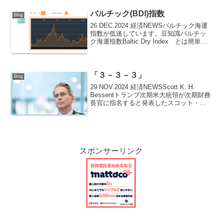
ちにトランプの勝利が伝えられました。
これはア...
バルチック(BDI)指数
Blog
26 DEC.2024 経済NEWSバルチック海運
指数が低迷しています。豆知識バルチッ
ク海運指数Baltic Dry Index とは簡単に
言うと不定期のばら積の貨物船の運賃を
指数化したものです。天然資源や穀類な
どを運ぶ外航貨物船の運賃水準...
「３－３－３」
Blog
29 NOV.2024 経済NEWSScott K. H.
Bessentトランプ次期米大統領が次期財務
長官に指名すると発表したスコット・ベ
ッセント氏by Wikipediaスコット・ベッセ
ント（英語:Scott K. H. Bessent...
スポンサーリンク