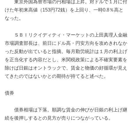
東京外国為替市場の円相場は上昇。対ドルで１月に付
けた年初来高値（153円72銭）を上回り、一時0.8％高と
なった。
ＳＢＩリクイディティ・マーケットの上田真理人金融
市場調査部長は、前日にドル高・円安方向を攻めきれなか
った反動が出ていると指摘。毎月勤労統計は１月の利上げ
を正当化する内容だとし、米関税政策による不確実要素を
除けば日銀はオントラックで、賃金と物価の好循環が見え
てきたのではないかとの期待が持てると述べた。
債券
債券相場は下落。順調な賃金の伸びが日銀の利上げ継
続を後押しするとの見方が売りにつながっている。