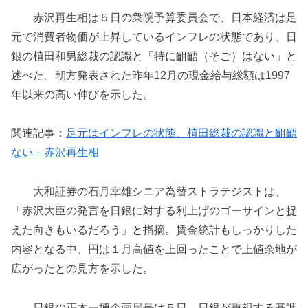
赤沢再生相は５日の衆院予算委員会で、日本経済は足
元で消費者物価が上昇しているインフレの状態であり、日
銀の植田和男総裁の認識と「特に齟齬（そご）はない」と
述べた。朝方発表された昨年12月の現金給与総額は1997
年以来の高い伸びを示した。
関連記事：
足元はインフレの状態、植田総裁の認識と齟齬
ない－赤沢再生相
大和証券の石月幸雄シニア為替ストラテジストは、
「赤沢大臣の発言を日銀に対する利上げのゴーサインと捉
えた向きもいるだろう」と指摘。賃金統計もしっかりした
内容となる中、円は１月高値を上回ったことで上値余地が
広がったとの見方を示した。
日銀の正木一博企画局長は５日、日銀が重視する基調