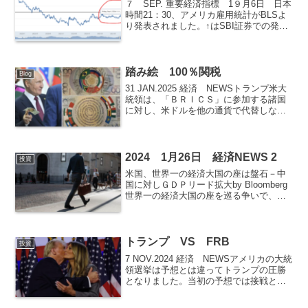
７ SEP. 重要経済指標 1９月6日 日本
時間21：30、アメリカ雇用統計がBLSよ
り発表されました。↑はSBI証券での発表
の画面です。非農業部門雇用者数８月は
予想値16.5万人に対して結果14.2万人で
した。7月の速報値も8.9万人に下...
踏み絵 100％関税
Blog
31 JAN.2025 経済 NEWSトランプ米大
統領は、「ＢＲＩＣＳ」に参加する諸国
に対し、米ドルを他の通貨で代替しない
と約束する必要があり、さもなければ
「100％関税」をかけるとトゥルース・ソ
ーシャルに投稿しました。これは世界の
基軸通貨...
2024 1月26日 経済NEWS 2
投資
米国、世界一の経済大国の座は盤石－中
国に対しＧＤＰリード拡大by Bloomberg
世界一の経済大国の座を巡る争いで、米
国は中国をさらに引き離した。米国の旺
盛な消費が一因となっている。 2023
年の米国内総生産（ＧＤＰ）は名目ベー
スで前年...
トランプ VS FRB
投資
7 NOV.2024 経済 NEWSアメリカの大統
領選挙は予想とは違ってトランプの圧勝
となりました。当初の予想では接戦とな
り結果が出るまで数日かかるというもの
でした。それが開票から1日も経たないう