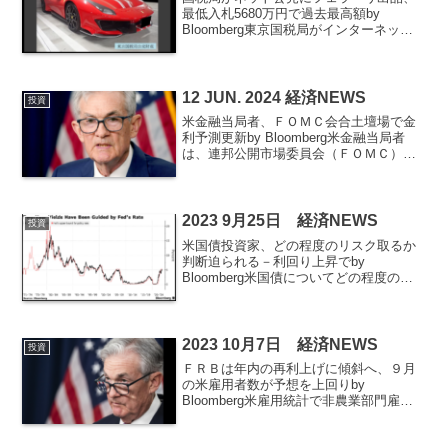
最低入札5680万円で過去最高額by
Bloomberg東京国税局がインターネット
公売でイタリアの高級車フェラーリを出
品している。最低入札額は5680万円で、
国税局によるネット公売では不動産を除
く過去最高...
12 JUN. 2024 経済NEWS
投資
米金融当局者、ＦＯＭＣ会合土壇場で金
利予測更新by Bloomberg米金融当局者
は、連邦公開市場委員会（ＦＯＭＣ）会
合２日目の12日朝に発表される消費者物
価指数（ＣＰＩ）を目にするまで、最新
の四半期経済予測の金利予測分布図（ド
ット・プロッ...
2023 9月25日 経済NEWS
投資
米国債投資家、どの程度のリスク取るか
判断迫られる－利回り上昇でby
Bloomberg米国債についてどの程度のリ
スクを取るべきか、投資家は極めて重要
な判断を迫られている。10年債利回りが
2007年以来の高水準を付けた一方、パウ
エル連邦準備制...
2023 10月7日 経済NEWS
投資
ＦＲＢは年内の再利上げに傾斜へ、９月
の米雇用者数が予想を上回りby
Bloomberg米雇用統計で非農業部門雇用
者数が予想を大幅に上回ったため、米連
邦公開市場委員会（ＦＯＭＣ）は年内の