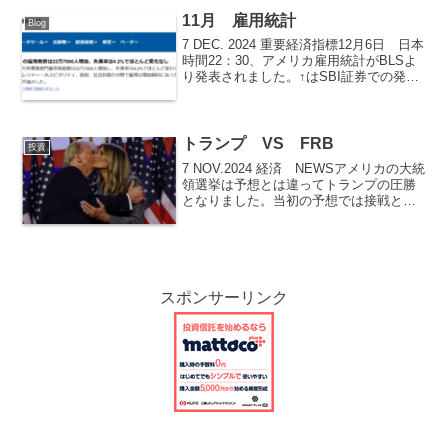
再利上げに傾く可能性が高い。 ９月
の雇用者数は前月比3...
11月 雇用統計
Blog
7 DEC. 2024 重要経済指標12月6日 日本
時間22：30、アメリカ雇用統計がBLSよ
り発表されました。↑はSBI証券での発表
の画面です。非農業部門雇用者数11月は
予想値22.0万人に対して結果22.7万人で
した。10月の速報値は3...
トランプ VS FRB
投資
7 NOV.2024 経済 NEWSアメリカの大統
領選挙は予想とは違ってトランプの圧勝
となりました。当初の予想では接戦とな
り結果が出るまで数日かかるというもの
でした。それが開票から1日も経たないう
ちにトランプの勝利が伝えられました。
これはア...
スポンサーリンク